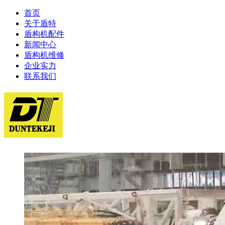
首页
关于盾特
盾构机配件
新闻中心
盾构机维修
企业实力
联系我们